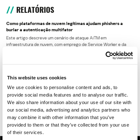
RELATÓRIOS
Como plataformas de nuvem legítimas ajudam phishers a
burlar a autenticação multifator
Este artigo descreve um cenário de ataque AiTM em
infraestrutura de nuvem, com emprego de Service Worker e da
biblioteca Ultraviolet, e apresenta estatísticas detalhadas sobre a
hospedagem de phishing em plataformas como Cloudflare
Workers, Vercel, Netlify, GitHub Pages e IPFS.
This website uses cookies
Argamal: Um malware oculto em jogos de hentai
We use cookies to personalise content and ads, to
provide social media features and to analyse our traffic.
JanelaRAT: uma ameaça financeira que tem como alvo os
usuários na América Latina
We also share information about your use of our site with
our social media, advertising and analytics partners who
The SOC Files: Hora de “Sapecar”! Análise de uma nova
may combine it with other information that you’ve
campanha do Horabot no México
provided to them or that they’ve collected from your use
of their services.