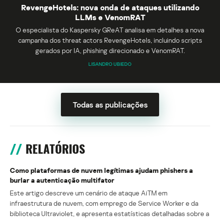
RevengeHotels: nova onda de ataques utilizando
LLMs e VenomRAT
O especialista do Kaspersky GReAT analisa em detalhes a nova
campanha dos threat actors RevengeHotels, incluindo scripts
gerados por IA, phishing direcionado e VenomRAT.
LISANDRO UBIEDO
Todas as publicações
RELATÓRIOS
Como plataformas de nuvem legítimas ajudam phishers a
burlar a autenticação multifator
Este artigo descreve um cenário de ataque AiTM em
infraestrutura de nuvem, com emprego de Service Worker e da
biblioteca Ultraviolet, e apresenta estatísticas detalhadas sobre a