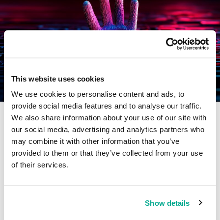
This website uses cookies
We use cookies to personalise content and ads, to
RELATÓRIOS DE MALWARE
provide social media features and to analyse our traffic.
Evolução das ameaças à segurança da informação no
We also share information about your use of our site with
primeiro trimestre de 2026. Estatísticas de
our social media, advertising and analytics partners who
dispositivos móveis
may combine it with other information that you’ve
O relatório apresenta estatísticas sobre ameaças à dispositivos
provided to them or that they’ve collected from your use
móveis no primeiro trimestre de 2026, além de descobertas e
of their services.
tendências interessantes do trimestre: novas versões do
SparkCat e do Triada.
ANTON KIVVA
Show details