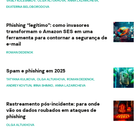
VASILY KOLESNIKOV
OLGA ALTUKHOVA
ANNA LAZARICHEVA
EKATERINA BELOBORODOVA
Phishing “legítimo”: como invasores
transformam o Amazon SES em uma
ferramenta para contornar a segurança de
e-mail
ROMAN DEDENOK
Spam e phishing em 2025
TATYANA KULIKOVA
OLGA ALTUKHOVA
ROMAN DEDENOK
ANDREY KOVTUN
IRINA SHIMKO
ANNA LAZARICHEVA
Rastreamento pós-incidente: para onde
vão os dados roubados em ataques de
phishing
OLGA ALTUKHOVA