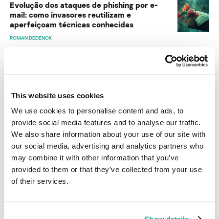
Evolução dos ataques de phishing por e-
mail: como invasores reutilizam e
aperfeiçoam técnicas conhecidas
ROMAN DEDENOK
Como burlar a autenticação 2FA com bots
de phishing e OTP
OLGA ALTUKHOVA
This website uses cookies
We use cookies to personalise content and ads, to
O mercado de phishing do Telegram
provide social media features and to analyse our traffic.
OLGA ALTUKHOVA
We also share information about your use of our site with
our social media, advertising and analytics partners who
may combine it with other information that you’ve
provided to them or that they’ve collected from your use
RELATÓRIOS
of their services.
Como plataformas de nuvem legítimas ajudam phishers a
burlar a autenticação multifator
Show details