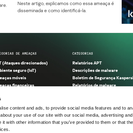
Neste artigo, explicamos como essa ameaça é
are.
disseminada e como identificá-la.
EGORIAS DE AMEAÇAS
CATEGORIAS
 (Ataques direcionados)
Relatórios APT
iente seguro (IoT)
Descrições de malware
eaças móveis
Boletim de Segurança Kaspers
aças financeiras
Relatórios de malware
m e phishing
Relatórios de spam e phishing
s
aças industriais
Tecnologias de segurança
eaças na Web
Pesquisa
ise content and ads, to provide social media features and to anal
nerabilidades e exploits
Publicações
about your use of our site with our social media, advertising and
t with other information that you’ve provided to them or that the
egorias de ameaças
Categorias
ices.