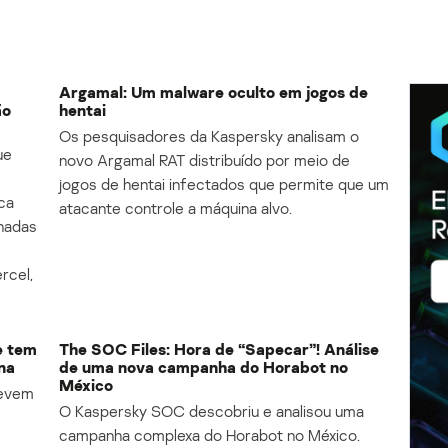
Argamal: Um malware oculto em jogos de
ão
hentai
Os pesquisadores da Kaspersky analisam o
ue
novo Argamal RAT distribuído por meio de
jogos de hentai infectados que permite que um
ca
atacante controle a máquina alvo.
lhadas
rcel,
e tem
The SOC Files: Hora de “Sapecar”! Análise
na
de uma nova campanha do Horabot no
México
revem
O Kaspersky SOC descobriu e analisou uma
campanha complexa do Horabot no México.