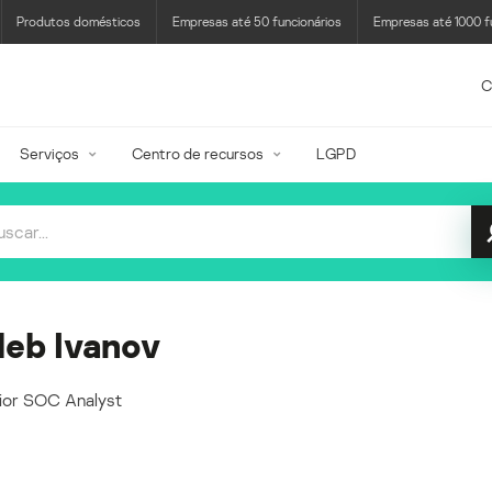
Produtos domésticos
Empresas até 50 funcionários
Empresas até 1000 f
C
Serviços
Centro de recursos
LGPD
leb Ivanov
ior SOC Analyst