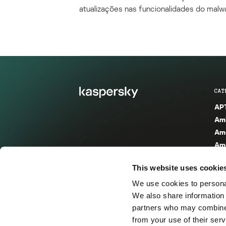
atualizações nas funcionalidades do malw
CAT
APT
Amb
Am
Ame
Spa
This website uses cookie
Ame
Am
We use cookies to personal
Vul
We also share information 
partners who may combine i
Cat
from your use of their serv