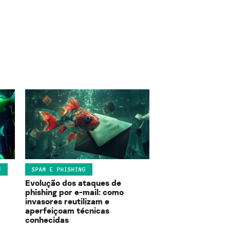
G
SPAM E PHISHING
Evolução dos ataques de
phishing por e-mail: como
invasores reutilizam e
aperfeiçoam técnicas
conhecidas