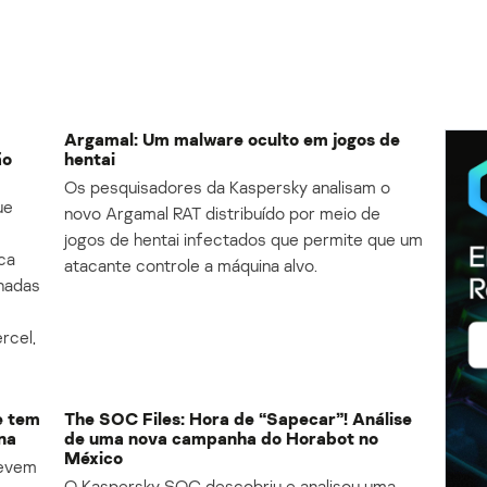
Argamal: Um malware oculto em jogos de
ão
hentai
Os pesquisadores da Kaspersky analisam o
ue
novo Argamal RAT distribuído por meio de
jogos de hentai infectados que permite que um
ca
atacante controle a máquina alvo.
lhadas
rcel,
e tem
The SOC Files: Hora de “Sapecar”! Análise
na
de uma nova campanha do Horabot no
México
revem
O Kaspersky SOC descobriu e analisou uma