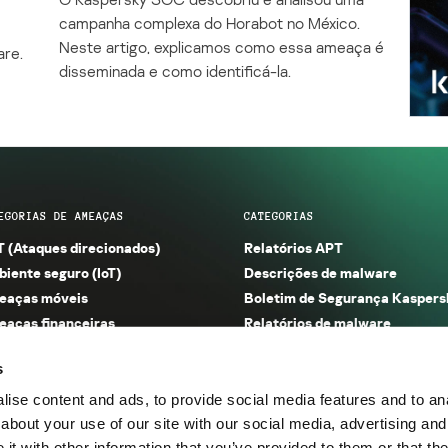
campanha complexa do Horabot no México.
Neste artigo, explicamos como essa ameaça é
are.
disseminada e como identificá-la.
EGORIAS DE AMEAÇAS
CATEGORIAS
 (Ataques direcionados)
Relatórios APT
iente seguro (IoT)
Descrições de malware
eaças móveis
Boletim de Segurança Kaspers
aças financeiras
Relatórios de malware
m e phishing
Relatórios de spam e phishing
s
aças industriais
Tecnologias de segurança
eaças na Web
Pesquisa
ise content and ads, to provide social media features and to anal
nerabilidades e exploits
Publicações
about your use of our site with our social media, advertising and
t with other information that you’ve provided to them or that the
egorias de ameaças
Categorias