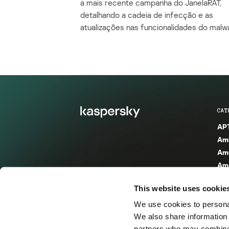
a mais recente campanha do JanelaRAT,
detalhando a cadeia de infecção e as
atualizações nas funcionalidades do malw
CAT
APT
Amb
Am
Ame
Spa
This website uses cookie
Ame
Am
We use cookies to personal
Vul
We also share information 
partners who may combine i
Cat