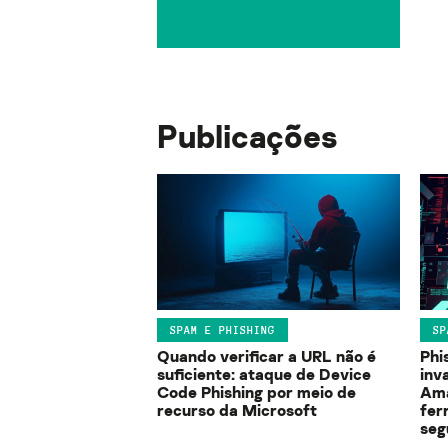
Publicações
SPAM E PHISHING
SP
Quando verificar a URL não é
Phi
suficiente: ataque de Device
inv
Code Phishing por meio de
Ama
recurso da Microsoft
fer
seg