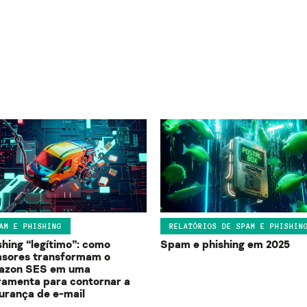
AM E PHISHING
RELATÓRIOS DE SPAM E PHISHIN
shing “legítimo”: como
Spam e phishing em 2025
asores transformam o
zon SES em uma
ramenta para contornar a
urança de e-mail