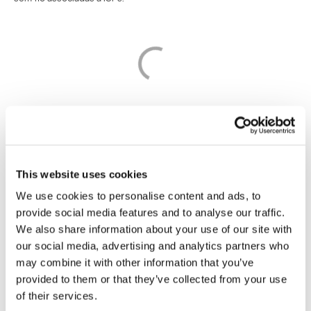
ISPs observados com maior frequência (
download
)
Para entender melhor essa distribuição, selecionamos os ISPs
observados com maior frequência em cada cidade.
This website uses cookies
We use cookies to personalise content and ads, to
provide social media features and to analyse our traffic.
We also share information about your use of our site with
our social media, advertising and analytics partners who
may combine it with other information that you’ve
provided to them or that they’ve collected from your use
of their services.
ISPs observados com maior frequência nas três cidades