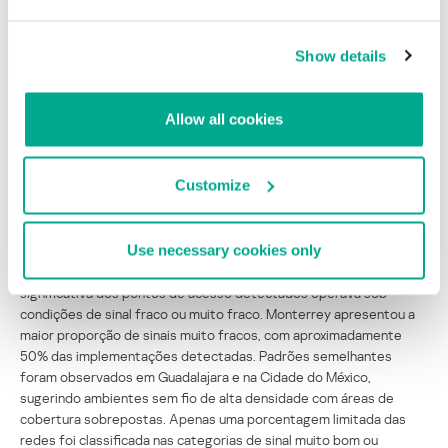
(
download
)
Show details
Características de frequência e sinal
Também analisamos as características dos sinais sem fio para
Allow all cookies
avaliar a qualidade da cobertura, a intensidade do sinal e a
utilização das faixas de frequência nas três cidades. A qualidade
do sinal e a distribuição do espectro de frequência podem afetar a
Customize
confiabilidade da rede sem fio, a conectividade dos clientes, o
desempenho de roaming e a eficiência geral da rede em ambientes
urbanos densamente povoados.
Use necessary cookies only
A análise da qualidade do sinal revelou que uma parcela
significativa dos pontos de acesso detectados operava sob
condições de sinal fraco ou muito fraco. Monterrey apresentou a
maior proporção de sinais muito fracos, com aproximadamente
50% das implementações detectadas. Padrões semelhantes
foram observados em Guadalajara e na Cidade do México,
sugerindo ambientes sem fio de alta densidade com áreas de
cobertura sobrepostas. Apenas uma porcentagem limitada das
redes foi classificada nas categorias de sinal muito bom ou