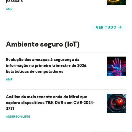
pessoais
AMR
VER TUDO
Ambiente seguro (IoT)
Evolução das ameaças à segurança da
informação no primeiro trimestre de 2026.
Estatísticas de computadores
AMR
Análise da mais recente onda do Mirai que
explora dispositivos TBK DVR com CVE-2024-
3721
ANDERSON LEITE