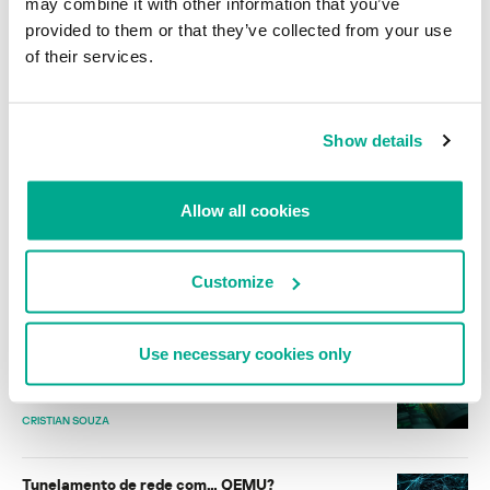
may combine it with other information that you’ve
como não cair nesta armadilha
provided to them or that they’ve collected from your use
LAMA SAQQOUR
ANNA LARKINA
of their services.
Phishing “legítimo”: como invasores
transformam o Amazon SES em uma ferramenta
Show details
para contornar a segurança de e-mail
ROMAN DEDENOK
Allow all cookies
VER TUDO
Customize
Ameaças internas
Use necessary cookies only
Uma análise de incidentes em instituições de
ensino no Brasil
CRISTIAN SOUZA
Tunelamento de rede com… QEMU?