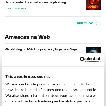
dados roubados em ataques de phishing
OLGA ALTUKHOVA
VER TUDO
Ameaças na Web
Wardriving no México: preparação para a Copa
do Mundo de 2026
ISABEL MANJARREZ
Evolução das ameaças à segurança da
This website uses cookies
informação no primeiro trimestre de 2026.
Estatísticas de computadores
We use cookies to personalise content and ads, to
provide social media features and to analyse our traffic.
AMR
We also share information about your use of our site with
our social media, advertising and analytics partners who
Sites com nível de confiança indeterminado: